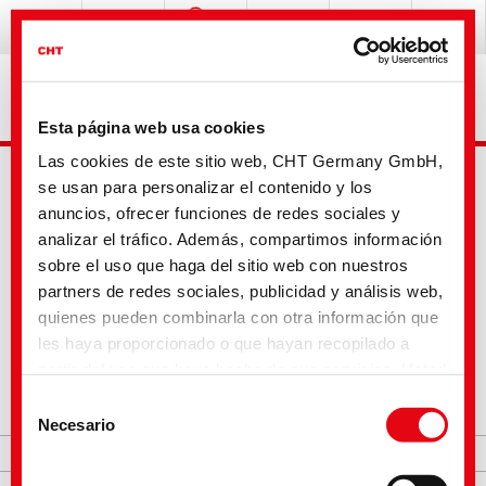
Esta página web usa cookies
Las cookies de este sitio web, CHT Germany GmbH,
se usan para personalizar el contenido y los
anuncios, ofrecer funciones de redes sociales y
analizar el tráfico. Además, compartimos información
sobre el uso que haga del sitio web con nuestros
partners de redes sociales, publicidad y análisis web,
Búsqueda
quienes pueden combinarla con otra información que
les haya proporcionado o que hayan recopilado a
partir del uso que haya hecho de sus servicios. Usted
acepta nuestras cookies si continúa utilizando
Buscar
Selección
nuestro sitio web. Con algunos de los servicios
Necesario
de
utilizados, existe la posibilidad de que los datos se
consentimiento
Página inicial
transfieran a los Estados Unidos y sean tratados por