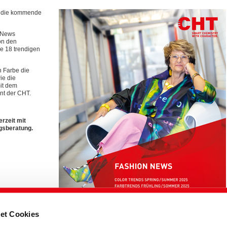
r die kommende
n News
on den
se 18 trendigen
n Farbe die
e die
mit dem
nt der CHT.
rzeit mit
gsberatung.
et Cookies