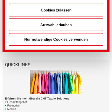
Mehr über
Ausrüstung
Cookies zulassen
Genauere Einstellungen können Sie hier oder in
unserer
Datenschutzerklärung
vornehmen.
Weiterführende Medien
(Impressum)
Auswahl erlauben
Bereich
Titel englisch
Sprache
Textile Solutions
POLYAVIN bPEN |
Nur notwendige Cookies verwenden
Biobased versatile
lubricant
QUICKLINKS
Erfahren Sie mehr über die CHT Textile Solutions
Gesamtangebot
Promotion
Medien