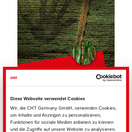
Nehmen Sie Ihren ökologischen Fussabdruck selbst in die
Hand
Diese Webseite verwendet Cookies
POLYAVIN bPEN:
Die neue Plug-in-Lösung zum Ersatz fossiler Rohstoffe.
Dadurch wird der Einsatz von polyethylenbasierten Produkten in der textilen
Wir, die CHT Germany GmbH, verwenden Cookies,
Kette auf die nächste Ebene gehoben.
um Inhalte und Anzeigen zu personalisieren,
Durch die Verwendung von biobasierten Rohstoffen, die Kohlendioxid aus
Funktionen für soziale Medien anbieten zu können
der Atmosphäre binden, wird eine Verringerung erreicht. POLYAVIN bPEN
ist das erste Ausrüstungsmittel mit einer negativen Kohlenstoff Bilanz, also
und die Zugriffe auf unsere Website zu analysieren.