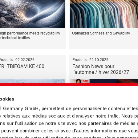
igh performance meets recyclability
Optimized Softness and Sewability
n technical textiles
Produits | 02.02.2026
Produits | 22.10.2025
FR: TBIFOAM KE 400
Fashion News pour
l’automne / hiver 2026/27
cookies
T Germany GmbH, permettent de personnaliser le contenu et le
tés relatives aux médias sociaux et d'analyser notre trafic. Nous 
FR:
Tendances couleurs pour la saison
efoamer for Plastic Recycling
automne-hiver à venir
s sur l'utilisation de notre site avec nos partenaires de médias
ui peuvent combiner celles-ci avec d'autres informations que vou