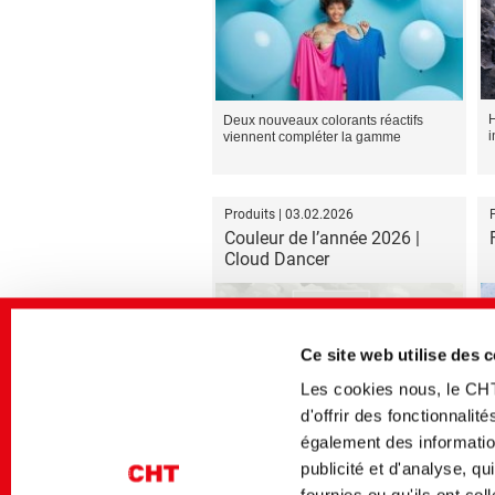
H
Deux nouveaux colorants réactifs
i
viennent compléter la gamme
Produits | 03.02.2026
Couleur de l’année 2026 |
Cloud Dancer
Ce site web utilise des 
Les cookies nous, le CH
d'offrir des fonctionnali
Recomendación de fórmula para el
proceso de tintado PIGMENTURA
D
également des information
publicité et d'analyse, q