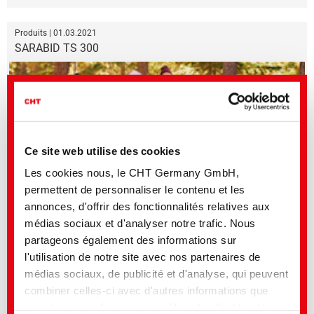
Produits | 01.03.2021
SARABID TS 300
Ce site web utilise des cookies
Les cookies nous, le CHT Germany GmbH,
permettent de personnaliser le contenu et les
annonces, d'offrir des fonctionnalités relatives aux
Sustainable one-bath PES dyeing with top emulsifying, levelling and
médias sociaux et d'analyser notre trafic. Nous
migrating performance
partageons également des informations sur
l'utilisation de notre site avec nos partenaires de
Produits | 18.02.2021
médias sociaux, de publicité et d'analyse, qui peuvent
Silicones for 3-D Printing
combiner celles-ci avec d'autres informations que
vous leur avez fournies ou qu'ils ont collectées lors