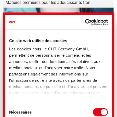
Matières premières pour les adoucissants tran...
Ce site web utilise des cookies
Les cookies nous, le CHT Germany GmbH,
permettent de personnaliser le contenu et les
annonces, d'offrir des fonctionnalités relatives aux
Bien-être pour chaque textile
médias sociaux et d'analyser notre trafic. Nous
partageons également des informations sur
l'utilisation de notre site avec nos partenaires de
Produits | 18.11.2016
TUBIJET P | Préparation d'impression
médias sociaux, de publicité et d'analyse, qui peuvent
combiner celles-ci avec d'autres informations que
vous leur avez fournies ou qu'ils ont collectées lors
de votre utilisation de leurs services. Vous consentez
Sélection
à nos cookies si vous continuez à utiliser notre site
Nécessaires
du