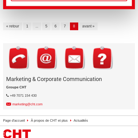
fields
« retour
1
...
5
6
7
8
avant »
Marketing & Corporate Communication
Groupe CHT
+49 7071 154 430
marketing@cht.com
Page d'accueil
À propos de CHT et plus
Actualités