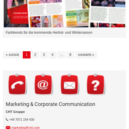
Farbtrends für die kommende Herbst- und Wintersaison
« zurück
1
2
3
4
...
8
vorwärts »
Marketing & Corporate Communication
CHT Gruppe
+49 7071 154 430
marketing@cht.com