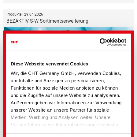
Produkte | 29.04.2026
BEZAKTIV S-W Sortimentserweiterung
Diese Webseite verwendet Cookies
Wir, die CHT Germany GmbH, verwenden Cookies,
um Inhalte und Anzeigen zu personalisieren,
Funktionen für soziale Medien anbieten zu können
und die Zugriffe auf unsere Website zu analysieren.
Zwei neue Reaktivfarbstoffe erweitern das Angebot
Außerdem geben wir Informationen zur Verwendung
unserer Website an unsere Partner für soziale
Produkte | 30.03.2026
Medien, Werbung und Analysen weiter. Unsere
Kreislaufwirtschaft fördern mit TUBICOAT PET
Partner führen diese Informationen möglicherweise
mit weiteren Daten zusammen, die Sie ihnen