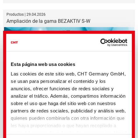
Productos | 29.04.2026
Ampliación de la gama BEZAKTIV S-W
Esta página web usa cookies
Las cookies de este sitio web, CHT Germany GmbH,
se usan para personalizar el contenido y los
anuncios, ofrecer funciones de redes sociales y
analizar el tráfico. Además, compartimos información
Dos nuevos colorantes reactivos amplían la gama
sobre el uso que haga del sitio web con nuestros
partners de redes sociales, publicidad y análisis web,
Productos | 30.03.2026
quienes pueden combinarla con otra información que
Empowering Circularity with TUBICOAT PET
les haya proporcionado o que hayan recopilado a
partir del uso que haya hecho de sus servicios. Usted