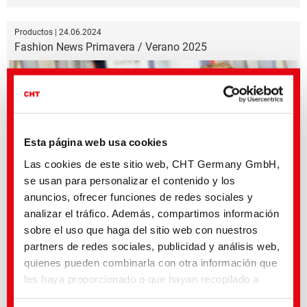
Productos | 24.06.2024
Fashion News Primavera / Verano 2025
Esta página web usa cookies
Las cookies de este sitio web, CHT Germany GmbH,
se usan para personalizar el contenido y los
anuncios, ofrecer funciones de redes sociales y
analizar el tráfico. Además, compartimos información
Tendencias cromáticas para la próxima temporada de primavera y verano
sobre el uso que haga del sitio web con nuestros
partners de redes sociales, publicidad y análisis web,
Productos | 04.01.2024
quienes pueden combinarla con otra información que
Color of the year 2024 | Peach Fuzz
les haya proporcionado o que hayan recopilado a
partir del uso que haya hecho de sus servicios. Usted