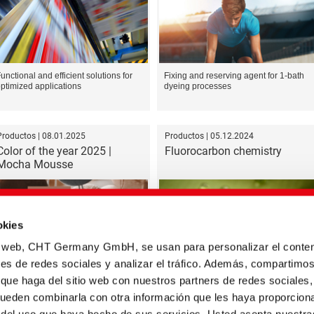
unctional and efficient solutions for
Fixing and reserving agent for 1-bath
ptimized applications
dyeing processes
Productos | 08.01.2025
Productos | 05.12.2024
Color of the year 2025 |
Fluorocarbon chemistry
Mocha Mousse
okies
io web, CHT Germany GmbH, se usan para personalizar el conten
nes de redes sociales y analizar el tráfico. Además, compartimo
Recipes based on the Bezema Colour
CHT positions itself with a clear
olutions rage
agenda
 que haga del sitio web con nuestros partners de redes sociales,
pueden combinarla con otra información que les haya proporcion