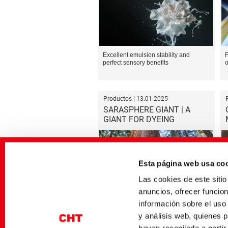
Excellent emulsion stability and
F
perfect sensory benefits
o
Productos | 13.01.2025
SARASPHERE GIANT | A
GIANT FOR DYEING
Esta página web usa co
Las cookies de este sit
anuncios, ofrecer funcio
Multifunctional biobased jet dyeing
S
información sobre el uso
y análisis web, quienes 