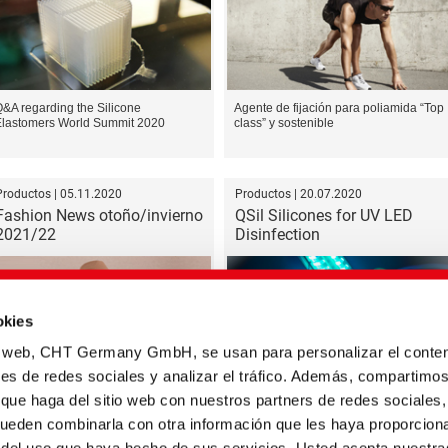
&A regarding the Silicone
Agente de fijación para poliamida “Top
Elastomers World Summit 2020
class” y sostenible
Productos | 05.11.2020
Productos | 20.07.2020
Fashion News otoño/invierno
QSil Silicones for UV LED
2021/22
Disinfection
okies
io web, CHT Germany GmbH, se usan para personalizar el conten
nes de redes sociales y analizar el tráfico. Además, compartimo
os colores de moda para la próxima
CHT silicone encapsulants
emporada otoño/invierno.
 que haga del sitio web con nuestros partners de redes sociales,
perfectly suited for UV lig...
pueden combinarla con otra información que les haya proporcion