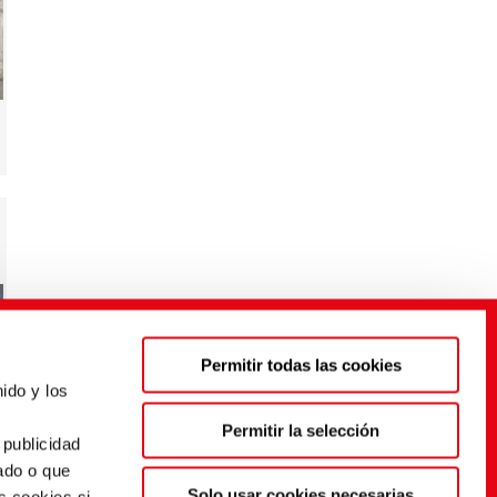
Permitir todas las cookies
ido y los
s
Permitir la selección
 publicidad
ado o que
Solo usar cookies necesarias