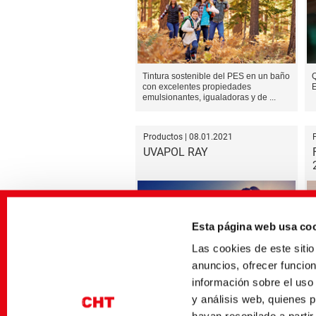
Tintura sostenible del PES en un baño
Q
con excelentes propiedades
emulsionantes, igualadoras y de ...
Productos | 08.01.2021
UVAPOL RAY
Esta página web usa co
Las cookies de este sit
anuncios, ofrecer funcio
UV absorber for excellent light
L
fastness, colour intensity and brilliance
t
información sobre el uso
y análisis web, quienes 