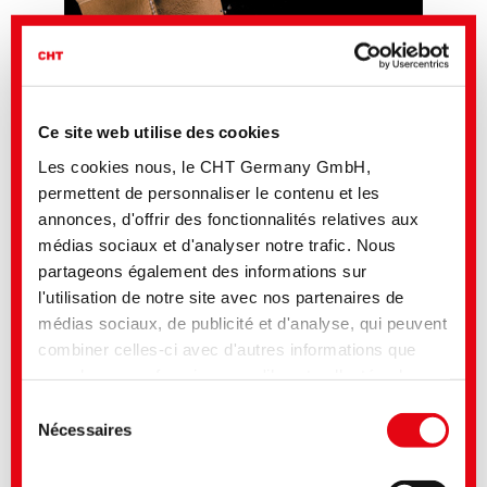
Ce site web utilise des cookies
Les cookies nous, le CHT Germany GmbH,
permettent de personnaliser le contenu et les
annonces, d'offrir des fonctionnalités relatives aux
médias sociaux et d'analyser notre trafic. Nous
partageons également des informations sur
l'utilisation de notre site avec nos partenaires de
médias sociaux, de publicité et d'analyse, qui peuvent
combiner celles-ci avec d'autres informations que
vous leur avez fournies ou qu'ils ont collectées lors
de votre utilisation de leurs services. Vous consentez
Sélection
à nos cookies si vous continuez à utiliser notre site
Nécessaires
du
First-class waterproofing without fluorocarbons
Web. Pour certains des services utilisés, il est
consentement
Which solutions will help you to get more sustainable leather finishing
possible que des données soient transmises aux
without losing the best performance?