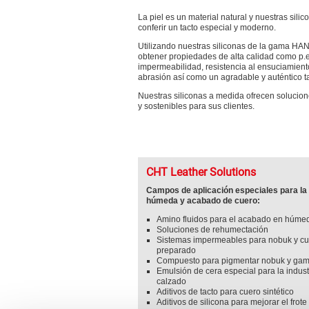
La piel es un material natural y nuestras sili
conferir un tacto especial y moderno.
Utilizando nuestras siliconas de la gama HA
obtener propiedades de alta calidad como p.e
impermeabilidad, resistencia al ensuciamiento
abrasión así como un agradable y auténtico ta
Nuestras siliconas a medida ofrecen solucio
y sostenibles para sus clientes.
CHT Leather Solutions
Campos de aplicación especiales para la
húmeda y acabado de cuero:
Amino fluidos para el acabado en húme
Soluciones de rehumectación
Sistemas impermeables para nobuk y c
preparado
Compuesto para pigmentar nobuk y ga
Emulsión de cera especial para la indust
calzado
Aditivos de tacto para cuero sintético
Aditivos de silicona para mejorar el frote