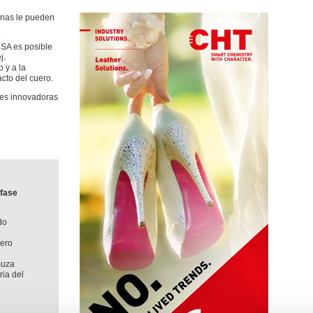
conas le pueden
NSA es posible
j.
 y a la
cto del cuero.
nes innovadoras
 fase
do
uero
muza
ria del