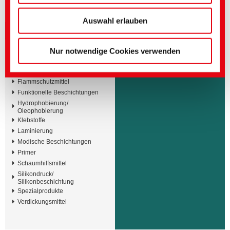
unserer
Datenschutzerklärung
vornehmen.
Angebot
▸ Beschichtung
(Impressum)
Auswahl erlauben
Produktarten
Binder
Nur notwendige Cookies verwenden
Bitte wählen Sie mindestens eine
Entschäumer und Entlüfter
Produktart aus
Fixierer
Flammschutzmittel
Funktionelle Beschichtungen
Hydrophobierung/
Oleophobierung
Klebstoffe
Laminierung
Modische Beschichtungen
Primer
Schaumhilfsmittel
Silikondruck/
Silikonbeschichtung
Spezialprodukte
Verdickungsmittel