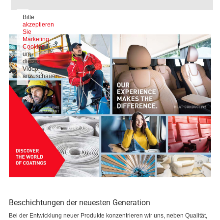
Bitte
akzeptieren
Sie
Marketing
Cookies
um
dieses
Video
anzuschauen.
Beschichtungen der neuesten Generation
Bei der Entwicklung neuer Produkte konzentrieren wir uns, neben Qualität,