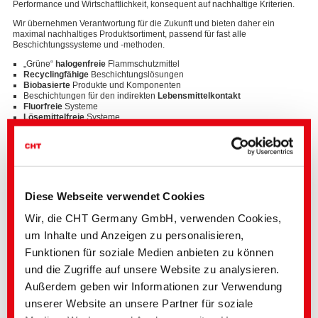
Performance und Wirtschaftlichkeit, konsequent auf nachhaltige Kriterien.
Wir übernehmen Verantwortung für die Zukunft und bieten daher ein
maximal nachhaltiges Produktsortiment, passend für fast alle
Beschichtungssysteme und -methoden.
„Grüne“
halogenfreie
Flammschutzmittel
Recyclingfähige
Beschichtungslösungen
Biobasierte
Produkte und Komponenten
Beschichtungen für den indirekten
Lebensmittelkontakt
Fluorfreie
Systeme
Lösemittelfreie
Systeme
Starke Lösungen für diverse Anwendungsfelder
Unser breitgefächertes Produktsortiment beinhaltet hochwertige
Beschichtungslösungen für Technische Textilien in vielfältigen
Diese Webseite verwendet Cookies
Anwendungsbereichen.
Wir, die CHT Germany GmbH, verwenden Cookies,
Arbeitsschutz
(Medizin, Industrie, Rettungswesen…)
um Inhalte und Anzeigen zu personalisieren,
Automobil und Transportwesen
(Teppiche, Sitzbezüge,
Innenverkleidungen, Filter…)
Funktionen für soziale Medien anbieten zu können
Architektur- und Bautextilien
(Sonnen- und Lichtschutz,
Fassadenverkleidungen…)
und die Zugriffe auf unsere Website zu analysieren.
Flammschutzausrüstungen
und Beschichtungen aller Ausprägungen
Außerdem geben wir Informationen zur Verwendung
Lösemittelfreie
Kunstlederbeschichtungen
Sport- und Outdoor-Ausrüstung
(Zelte, Rucksäcke, Schuhe, Skifelle,
unserer Website an unsere Partner für soziale
Kletterseile…)