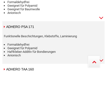
Formaldehydfrei
Geeignet für Polyamid
Geeignet für Baumwolle
Anionisch
ADHERO PSA 171
Funktionelle Beschichtungen, Klebstoffe, Laminierung
Formaldehydfrei
Geeignet für Polyamid
Haftkleber-Additiv für Bondierungen
Anionisch
ADHERO TAA 160
Klebstoffe, Laminierung
Formaldehydfrei
Geeignet für Polyamid
Anionisch
Wässrige Dispersion