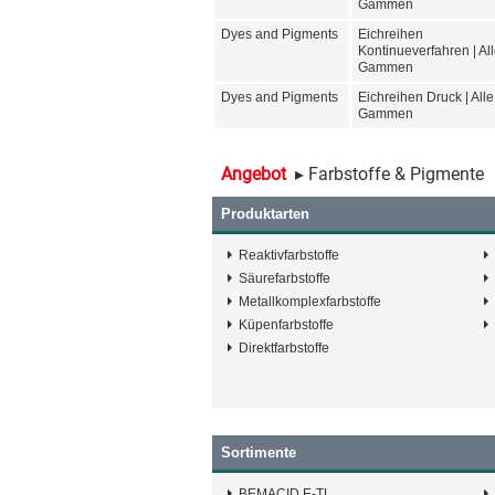
Gammen
Dyes and Pigments
Eichreihen
Kontinueverfahren | Al
Gammen
Dyes and Pigments
Eichreihen Druck | Alle
Gammen
Angebot
▸ Farbstoffe & Pigmente
Produktarten
Reaktivfarbstoffe
Säurefarbstoffe
Metallkomplexfarbstoffe
Küpenfarbstoffe
Direktfarbstoffe
Sortimente
BEMACID E-TL