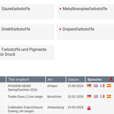
Säurefarbstoffe
Metallkomplexfarbstoffe
Direktfarbstoffe
Dispersfarbstoffe
Farbstoffe und Pigmente
für Druck
Titel englisch
Art
Datum
Sprache
FASHION NEWS
ePaper
15.09.2023
4
Spring/Summer 2024
Textile Dyes | Core range
Broschüre
10.02.2026
Calibration Data Exhaust
Anwendung
24.04.2026
e
Dyeing | All ranges