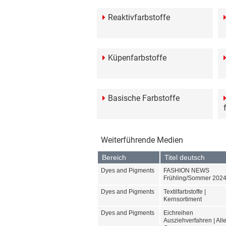
Reaktivfarbstoffe
Küpenfarbstoffe
Basische Farbstoffe
Weiterführende Medien
Bereich
Titel deutsch
Dyes and Pigments
FASHION NEWS
Frühling/Sommer 202
Dyes and Pigments
Textilfarbstoffe |
Kernsortiment
Dyes and Pigments
Eichreihen
Ausziehverfahren | All