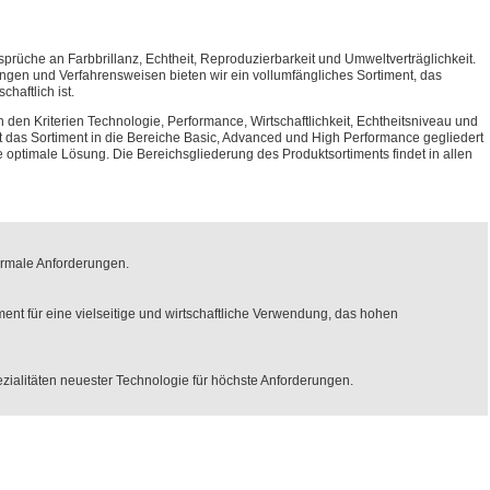
sprüche an Farbbrillanz, Echtheit, Reproduzierbarkeit und Umweltverträglichkeit.
rungen und Verfahrensweisen bieten wir ein vollumfängliches Sortiment, das
chaftlich ist.
ch den Kriterien Technologie, Performance, Wirtschaftlichkeit, Echtheitsniveau und
t das Sortiment in die Bereiche Basic, Advanced und High Performance gegliedert
 optimale Lösung. Die Bereichsgliederung des Produktsortiments findet in allen
ormale Anforderungen.
nt für eine vielseitige und wirtschaftliche Verwendung, das hohen
zialitäten neuester Technologie für höchste Anforderungen.