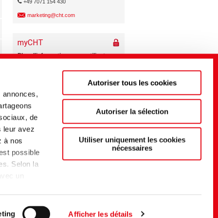
+49 7071 154 430
marketing@cht.com
Autoriser tous les cookies
s annonces,
partageons
Autoriser la sélection
 sociaux, de
s leur avez
Utiliser uniquement les cookies
z à nos
nécessaires
 est possible
es. Selon la
 avec un
t d'un
du EU-US
elon
ting
Afficher les détails