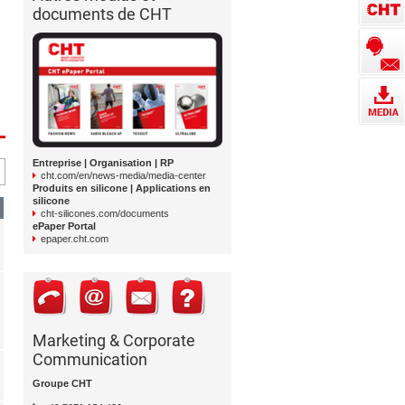
documents de CHT
Entreprise | Organisation | RP
cht.com/en/news-media/media-center
Produits en silicone | Applications en
silicone
cht-silicones.com/documents
ePaper Portal
epaper.cht.com
Marketing & Corporate
Communication
Groupe CHT