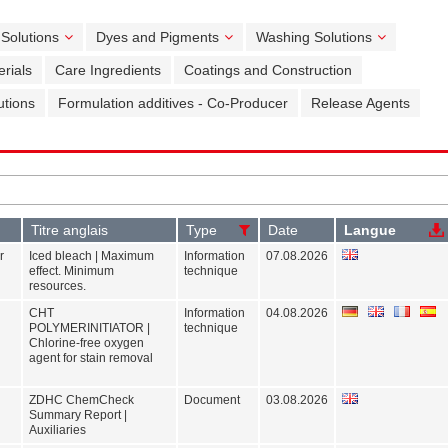
 Solutions
Dyes and Pigments
Washing Solutions
rials
Care Ingredients
Coatings and Construction
utions
Formulation additives - Co-Producer
Release Agents
Titre anglais
Type
Date
Langue
r
Iced bleach | Maximum
Information
07.08.2026
effect. Minimum
technique
resources.
CHT
Information
04.08.2026
POLYMERINITIATOR |
technique
Chlorine-free oxygen
agent for stain removal
ZDHC ChemCheck
Document
03.08.2026
Summary Report |
Auxiliaries