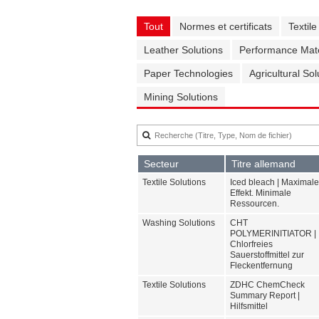
Tout
Normes et certificats
Textile
Leather Solutions
Performance Mate
Paper Technologies
Agricultural Sol
Mining Solutions
Secteur
Titre allemand
Textile Solutions
Iced bleach | Maximale
Effekt. Minimale
Ressourcen.
Washing Solutions
CHT
POLYMERINITIATOR |
Chlorfreies
Sauerstoffmittel zur
Fleckentfernung
Textile Solutions
ZDHC ChemCheck
Summary Report |
Hilfsmittel