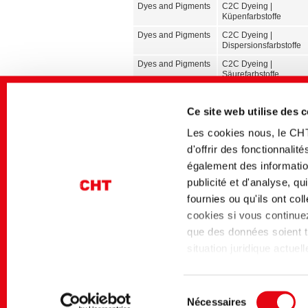
Dyes and Pigments
C2C Dyeing |
Küpenfarbstoffe
Dyes and Pigments
C2C Dyeing |
Dispersionsfarbstoffe
Dyes and Pigments
C2C Dyeing |
Säurefarbstoffe
Dyes and Pigments
C2C Dyeing |
Reaktivfarbstoffe
Ce site web utilise des 
Agricultural
Nachhaltige Lösungen
Les cookies nous, le CH
Solutions
für eine moderne
Landwirtschaft
d'offrir des fonctionnali
Performance
SilSo Lite 21025 |
également des information
Materials
Silikonschaum zur
publicité et d'analyse, q
Gewichtsreduzierung
fournies ou qu'ils ont co
Textile Solutions
LAB102 Collection
Database | Effekte,
cookies si vous continuez 
Produkte, Rezepte
que des données soient tr
Dyes and Pigments
BEZAKTIV S
situation juridique actue
niveau de protection des
Washing Solutions
SMART WASH |
Konzipiert für ihren
niveau de protection des
Waschprozess
Sélection
Data Privacy Framework 
Nécessaires
Textile Solutions
Old Dye Effekte für