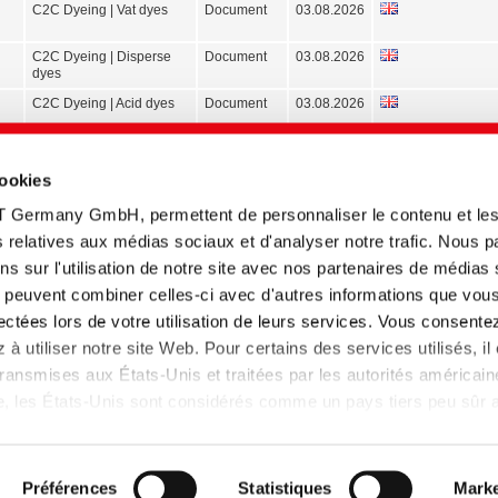
C2C Dyeing | Vat dyes
Document
03.08.2026
C2C Dyeing | Disperse
Document
03.08.2026
dyes
C2C Dyeing | Acid dyes
Document
03.08.2026
C2C Dyeing | Reactive
Document
03.08.2026
dyes
cookies
Sustainable Performance
ePaper
14.07.2026
T Germany GmbH, permettent de personnaliser le contenu et le
for modern Agriculture
tés relatives aux médias sociaux et d'analyser notre trafic. Nous 
SilSo Lite 21025 |
Information
02.07.2026
s sur l'utilisation de notre site avec nos partenaires de médias
Silicone Foam for weight
technique
ui peuvent combiner celles-ci avec d'autres informations que vou
reduction
llectées lors de votre utilisation de leurs services. Vous consente
LAB102 Collection
Application
02.07.2026
Database | Effects,
à utiliser notre site Web. Pour certains des services utilisés, il
Products, Recipes
ansmises aux États-Unis et traitées par les autorités américain
BEZAKTIV S
Carte de
26.06.2026
lle, les États-Unis sont considérés comme un pays tiers peu sûr
coloris
 données insuffisant. Les entreprises aux Etats-Unis ne disposen
SMART WASH | Built
ePaper
08.06.2026
around your washing
 données adéquat que si elles se sont certifiées dans le cadre 
process
et que la décision d'adéquation de la Commission européenne s
Préférences
Statistiques
Marke
Garment Old Dye
Brochure
08.06.2026