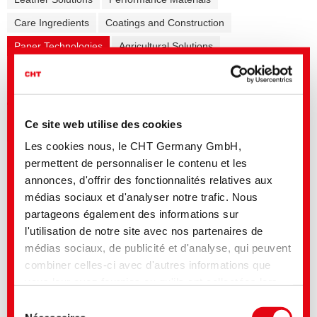
Care Ingredients
Coatings and Construction
Paper Technologies
Agricultural Solutions
Formulation additives - Co-Producer
Release Agents
Mining Solutions
Ce site web utilise des cookies
Les cookies nous, le CHT Germany GmbH,
Titre anglais
Langue
permettent de personnaliser le contenu et les
Sustainable Tissue Adhesives
annonces, d'offrir des fonctionnalités relatives aux
médias sociaux et d'analyser notre trafic. Nous
BIOTIKOS | Sustainable Water
Treatment
partageons également des informations sur
l'utilisation de notre site avec nos partenaires de
Tissue Paper Solutions
médias sociaux, de publicité et d'analyse, qui peuvent
Sustainable Paper and Packaging
combiner celles-ci avec d'autres informations que
Adhesives
vous leur avez fournies ou qu'ils ont collectées lors
Sticky control
de votre utilisation de leurs services. Vous consentez
Sélection
Enzyme-Technology
à nos cookies si vous continuez à utiliser notre site