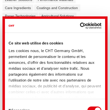
Care Ingredients
Coatings and Construction
Paper Technologies
Agricultural Solutions
Formulation additives - Co-Producer
Release Agents
Mining Solutions
Ce site web utilise des cookies
Généralement
Préparation
Teinture
Apprêt
Enduction
Les cookies nous, le CHT Germany GmbH,
Impression/Flocage
Articles confectionnés
permettent de personnaliser le contenu et les
Auxiliaires pour les fibres
annonces, d'offrir des fonctionnalités relatives aux
médias sociaux et d'analyser notre trafic. Nous
partageons également des informations sur
l'utilisation de notre site avec nos partenaires de
Titre anglais
Langue
médias sociaux, de publicité et d'analyse, qui peuvent
ZDHC ChemCheck Summary Report |
combiner celles-ci avec d'autres informations que
Auxiliaries
vous leur avez fournies ou qu'ils ont collectées lors
ColorFinder | Info
de votre utilisation de leurs services. Vous consentez
Sélection
Polyamide Excellence | Pretreatment,
à nos cookies si vous continuez à utiliser notre site