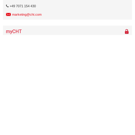
+49 7071 154 430
marketing@cht.com
Page d'accueil
À propos de CHT et plus
Centre des médias