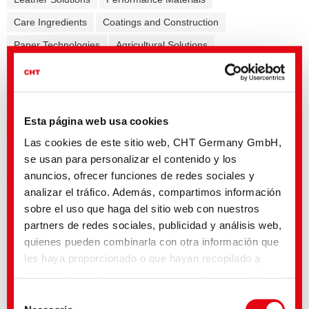
Care Ingredients
Coatings and Construction
Paper Technologies
Agricultural Solutions
Formulation additives - Co-Producer
Release Agents
Mining Solutions
Esta página web usa cookies
Generalmente
Pretratamiento
Tintura
Acabado
Las cookies de este sitio web, CHT Germany GmbH,
Recubrimiento
Estampación/Flocado
Prendas
se usan para personalizar el contenido y los
Auxiliares para fibras
anuncios, ofrecer funciones de redes sociales y
analizar el tráfico. Además, compartimos información
sobre el uso que haga del sitio web con nuestros
partners de redes sociales, publicidad y análisis web,
Título inglés
Lengua
quienes pueden combinarla con otra información que
ZDHC ChemCheck Summary Report |
les haya proporcionado o que hayan recopilado a
Auxiliaries
partir del uso que haya hecho de sus servicios. Usted
ColorFinder | Info
acepta nuestras cookies si continúa utilizando
Selección
Polyamide Excellence | Pretreatment,
nuestro sitio web. Con algunos de los servicios