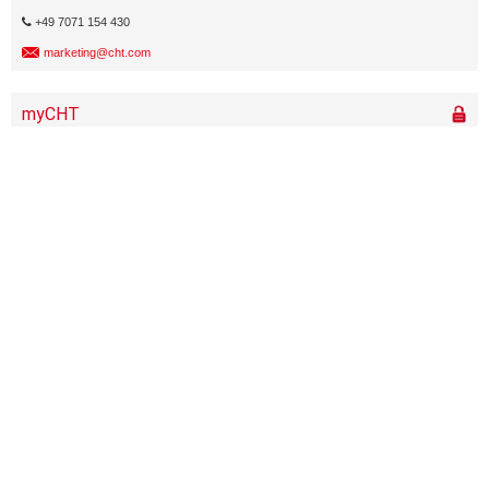
+49 7071 154 430
marketing@cht.com
Página inicial
Acerca de CHT y más
Centro de medios