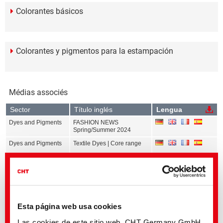
Colorantes básicos
Colorantes y pigmentos para la estampación
Médias associés
Sector
Título inglés
Lengua
Dyes and Pigments
FASHION NEWS
Spring/Summer 2024
Dyes and Pigments
Textile Dyes | Core range
Dyes and Pigments
Calibration Data Exhaust
Dyeing | All ranges
Dyes and Pigments
Calibration Data
Continuous Dyeing | All
ranges
Esta página web usa cookies
Dyes and Pigments
Calibration Data Print | All
ranges
Las cookies de este sitio web, CHT Germany GmbH,