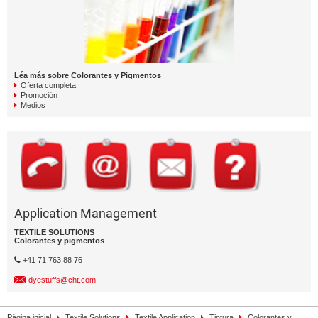
Léa más sobre Colorantes y Pigmentos
Oferta completa
Promoción
Medios
Application Management
TEXTILE SOLUTIONS
Colorantes y pigmentos
+41 71 763 88 76
dyestuffs@cht.com
Página inicial
Textile Solutions
Textile Application
Tintura
Colorantes y