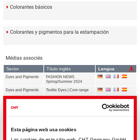
Colorantes básicos
Colorantes y pigmentos para la estampación
Médias associés
Sector
Título inglés
Lengua
Dyes and Pigments
FASHION NEWS
Spring/Summer 2024
Dyes and Pigments
Textile Dyes | Core range
Dyes and Pigments
Calibration Data Exhaust
Dyeing | All ranges
Dyes and Pigments
Calibration Data
Continuous Dyeing | All
ranges
Esta página web usa cookies
Dyes and Pigments
Calibration Data Print | All
ranges
Las cookies de este sitio web, CHT Germany GmbH,