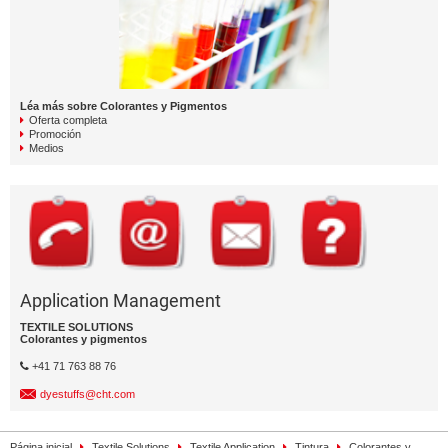
Léa más sobre Colorantes y Pigmentos
Oferta completa
Promoción
Medios
Application Management
TEXTILE SOLUTIONS
Colorantes y pigmentos
+41 71 763 88 76
dyestuffs@cht.com
Página inicial
Textile Solutions
Textile Application
Tintura
Colorantes y