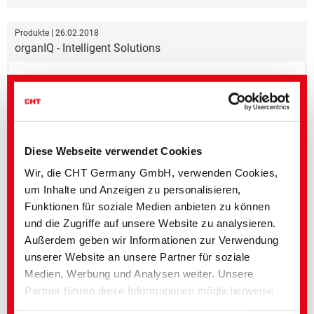
Produkte | 26.02.2018
organIQ - Intelligent Solutions
Diese Webseite verwendet Cookies
Wir, die CHT Germany GmbH, verwenden Cookies,
um Inhalte und Anzeigen zu personalisieren,
Funktionen für soziale Medien anbieten zu können
Das umweltverträgliche Veredlungskonzept für Jeans
und die Zugriffe auf unsere Website zu analysieren.
Außerdem geben wir Informationen zur Verwendung
unserer Website an unsere Partner für soziale
Produkte | 08.12.2017
DEHACLEAN NATURAL 12 | Spezialwaschmittel
Medien, Werbung und Analysen weiter. Unsere
Partner führen diese Informationen möglicherweise
mit weiteren Daten zusammen, die Sie ihnen