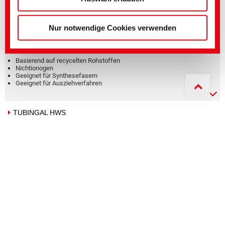
ARRISTAN rAIR
Nur notwendige Cookies verwenden
Hydrophilierungsmittel
Basierend auf recycelten Rohstoffen
Nichtionogen
Geeignet für Synthesefasern
Geeignet für Ausziehverfahren
TUBINGAL HWS
Hydrophilierungsmittel, Rauavivagen, Sanforisierhilfsmittel,
Weichgriffmittel
Geeignet für alle Faserarten
Geeignet für Ausziehverfahren
Pseudokationisch
Geeignet für Foulardverfahren
TUBINGAL ISP