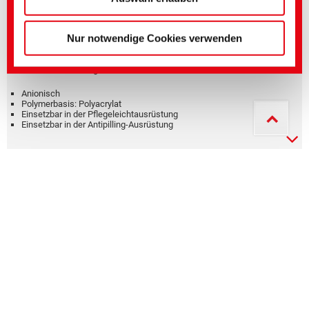
Polymerbasis: Polyurethan
Nur notwendige Cookies verwenden
ARRISTAN SAC 10 FF
Füllmittel/ Versteifungsmittel
Anionisch
Polymerbasis: Polyacrylat
Einsetzbar in der Pflegeleichtausrüstung
Einsetzbar in der Antipilling-Ausrüstung
POLYAVIN PEN
Rauavivagen, Sanforisierhilfsmittel, Weichgriffmittel
Nichtionogen
Geeignet für alle Faserarten
Geeignet für Foulardverfahren
Einsatz in der Pflegeleichtausrüstung
POLYAVIN bPEN