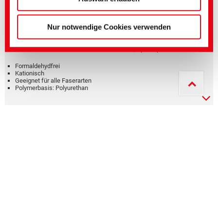
ARRISTAN CPU
Nur notwendige Cookies verwenden
Hydrophilierungsmittel, Kunstharze und Additive,
Oberflächenmodifikatoren/ Griffmodifikatoren, Spezialprodukte
Formaldehydfrei
Kationisch
Geeignet für alle Faserarten
Polymerbasis: Polyurethan
ARRISTAN EPD
Hydrophilierungsmittel, Kunstharze und Additive,
Oberflächenmodifikatoren/ Griffmodifikatoren, Spezialprodukte
Formaldehydfrei
Anionisch
Geeignet für alle Faserarten
Polymerbasis: Polyurethan
TUBINGAL 9270