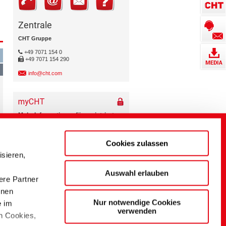
Zentrale
CHT Gruppe
+49 7071 154 0
+49 7071 154 290
info@cht.com
Cookies zulassen
sieren,
Auswahl erlauben
ere Partner
onen
Nur notwendige Cookies
e im
verwenden
n Cookies,