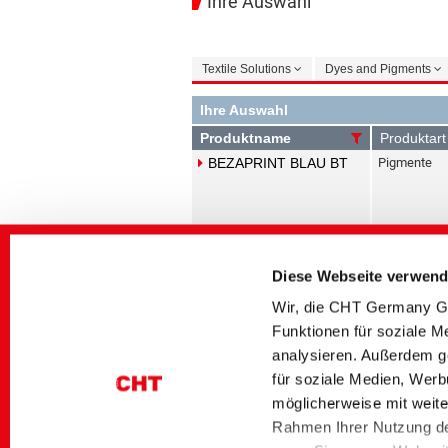
Ihre Auswahl
Textile Solutions
Dyes and Pigments
Ihre Auswahl
Produktname
Produktart
BEZAPRINT BLAU BT
Pigmente
BEZAPRINT BLAU CC-K
Pigmente
Diese Webseite verwend
Wir, die CHT Germany Gm
Funktionen für soziale M
BEZAPRINT BLAU GOT
Pigmente
analysieren. Außerdem g
für soziale Medien, Werb
möglicherweise mit weite
Rahmen Ihrer Nutzung de