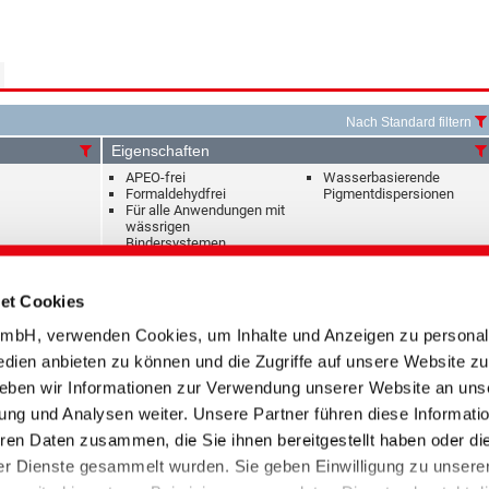
Nach Standard filtern
Eigenschaften
APEO-frei
Wasserbasierende
Formaldehydfrei
Pigmentdispersionen
Für alle Anwendungen mit
wässrigen
Bindersystemen
APEO-frei
Eignung für alle wässrigen
et Cookies
Formaldehydfrei
Siebdruckpasten der CHT
BEZAPRINT CC (Ecoprint)
bH, verwenden Cookies, um Inhalte und Anzeigen zu personali
edien anbieten zu können und die Zugriffe auf unsere Website zu
APEO-frei
Wasserbasierende
eben wir Informationen zur Verwendung unserer Website an uns
Formaldehydfrei
Pigmentdispersionen
ung und Analysen weiter. Unsere Partner führen diese Informati
Für alle Anwendungen mit
wässrigen
ren Daten zusammen, die Sie ihnen bereitgestellt haben oder di
Bindersystemen
r Dienste gesammelt wurden. Sie geben Einwilligung zu unsere