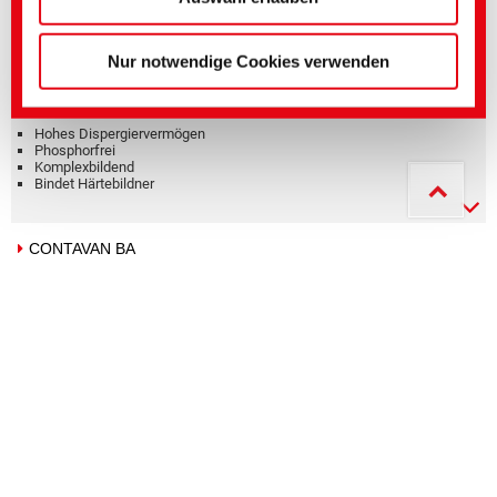
BEIXON Q
Nur notwendige Cookies verwenden
Dispergiermittel, Komplexbildner
Hohes Dispergiervermögen
Phosphorfrei
Komplexbildend
Bindet Härtebildner
CONTAVAN BA
Bleichhilfsmittel und Stabilisatoren
Flüssig
Einsatz in alkalischer Wasserstoffperoxidbleiche
Gutes Härte- und Schwermetallbindevermögen
Hohes Dispergiervermögen
CONTAVAN ICE
Bleichhilfsmittel und Stabilisatoren