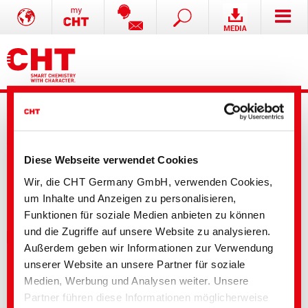
Dyes and Pigments
Textile Solutions
Paper Technologies
Washing Solutions
Coatings and Construction
Agricultural Solutions
Mining Solutions
Formulation additives - Co-Producer
Leather Solutions
Release Agents
Ihre Auswahl
Nach Standard filtern
Produktname
Diese Webseite verwendet Cookies
Produktart
Wir, die CHT Germany GmbH, verwenden Cookies,
Eigenschaften
um Inhalte und Anzeigen zu personalisieren,
ADHERO PRIME TL
Funktionen für soziale Medien anbieten zu können
und die Zugriffe auf unsere Website zu analysieren.
Funktionelle Beschichtungen, Klebstoffe, Laminierung, Primer
Außerdem geben wir Informationen zur Verwendung
Formaldehydfrei
unserer Website an unsere Partner für soziale
Geeignet für Polyamid
Medien, Werbung und Analysen weiter. Unsere
Geeignet für Baumwolle
Anionisch
Partner führen diese Informationen möglicherweise