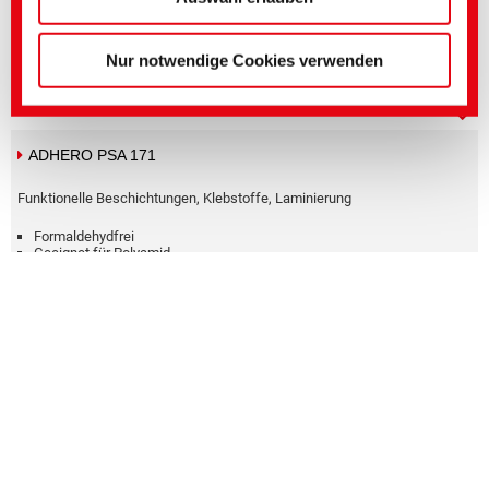
Formaldehydfrei
Geeignet für Polyamid
Anionisch
Nur notwendige Cookies verwenden
Wässrige Dispersion
ADLAM AB 3321
Antiblockmittel
APEO-frei
Geringe Einsatzmenge
Harzbadverträglich
Leicht zu trennende Papierschichten während der Lagerung
ADLAM FL 120
Oberflächeneffektadditive
APEO-frei
Verbesserte Flexibilität
Flüssig
Weicher Griff