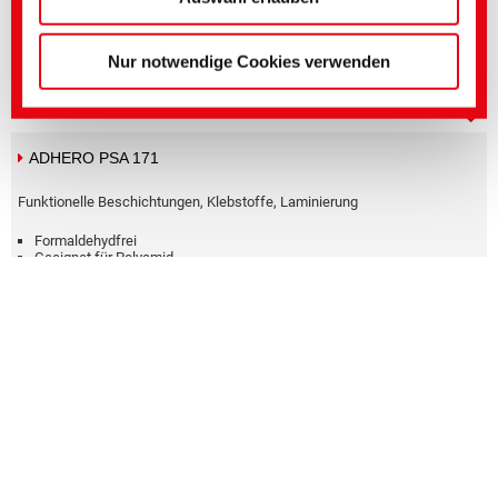
Formaldehydfrei
Geeignet für Polyamid
Anionisch
Nur notwendige Cookies verwenden
Wässrige Dispersion
ADLAM AB 3321
Antiblockmittel
APEO-frei
Geringe Einsatzmenge
Harzbadverträglich
Leicht zu trennende Papierschichten während der Lagerung
ADLAM FL 120
Oberflächeneffektadditive
APEO-frei
Verbesserte Flexibilität
Flüssig
Weicher Griff