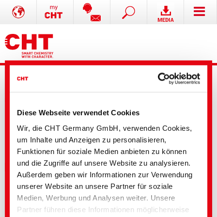
Dyes and Pigments
Textile Solutions
Paper Technologies
Washing Solutions
Coatings and Construction
Agricultural Solutions
Mining Solutions
Formulation additives - Co-Producer
Leather Solutions
Release Agents
Ihre Auswahl
Nach Standard filtern
Produktname
Diese Webseite verwendet Cookies
Produktart
Wir, die CHT Germany GmbH, verwenden Cookies,
Eigenschaften
um Inhalte und Anzeigen zu personalisieren,
ADHERO PRIME TL
Funktionen für soziale Medien anbieten zu können
und die Zugriffe auf unsere Website zu analysieren.
Funktionelle Beschichtungen, Klebstoffe, Laminierung, Primer
Außerdem geben wir Informationen zur Verwendung
Formaldehydfrei
unserer Website an unsere Partner für soziale
Geeignet für Polyamid
Medien, Werbung und Analysen weiter. Unsere
Geeignet für Baumwolle
Anionisch
Partner führen diese Informationen möglicherweise