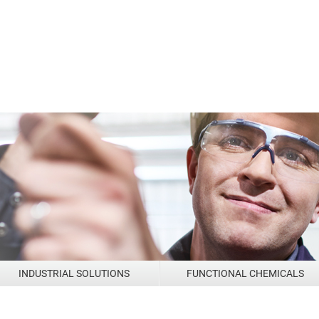
Paper Technologies
Washing Solutions
Coatings and Construction
Formulation additives - Co-Producer
Leather Solutions
Release Agents
Nach Standard filtern
Eigenschaften
Formaldehydfrei
Geeignet für Baumwolle
gen,
Geeignet für Polyamid
Anionisch
Laminierung,
Formaldehydfrei
Geeignet für Baumwolle
gen,
Geeignet für Polyamid
Anionisch
Laminierung,
Formaldehydfrei
Haftkleber-Additiv für
gen,
Geeignet für Polyamid
Bondierungen
 Laminierung
Anionisch
 Laminierung
Formaldehydfrei
Anionisch
Geeignet für Polyamid
Wässrige Dispersion