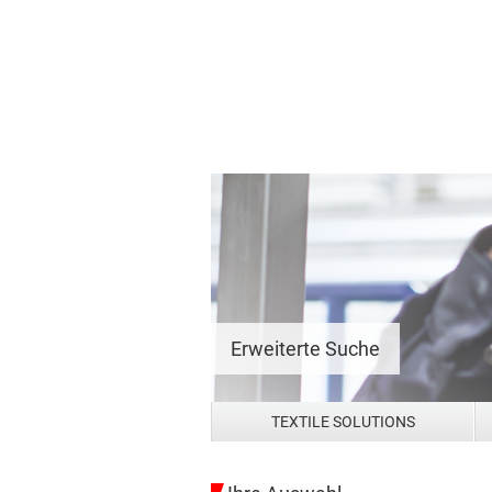
Dyes and Pigments
Textile Solutions
Agricultural Solutions
Mining Solutions
Ihre Auswahl
Produktname
Produktart
ADHERO PRIME TL
Funktionelle
Beschichtun
Klebstoffe, 
Primer
ADHERO PRIME WPM
Funktionelle
Beschichtun
Klebstoffe, 
Primer
ADHERO PSA 171
Funktionelle
Beschichtun
Klebstoffe,
ADHERO TAA 160
Klebstoffe,