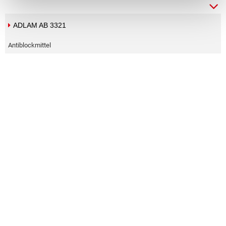
ADLAM FL 130
Oberflächeneffektadditive
APEO-frei
Klare Oberfläche
Verbesserte Flexibilität
Flüssig
ADLAM FL 203
Oberflächeneffektadditive
APEO-frei
Klare Oberfläche
Verbesserte Flexibilität
Geeignet für wässrige Systeme
ADLAM H 016
Härter