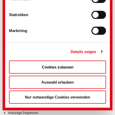
Formaldehydfrei
Geeignet für Polyamid
Anionisch
Nur notwendige Cookies verwenden
Wässrige Dispersion
ADLAM AB 3321
Antiblockmittel
APEO-frei
Geringe Einsatzmenge
Harzbadverträglich
Leicht zu trennende Papierschichten während der Lagerung
ADLAM FL 120
Oberflächeneffektadditive
APEO-frei
Verbesserte Flexibilität
Flüssig
Weicher Griff