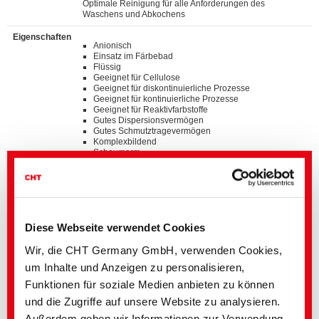
Optimale Reinigung für alle Anforderungen des
Waschens und Abkochens
Eigenschaften
Anionisch
Einsatz im Färbebad
Flüssig
Geeignet für Cellulose
Geeignet für diskontinuierliche Prozesse
Geeignet für kontinuierliche Prozesse
Geeignet für Reaktivfarbstoffe
Gutes Dispersionsvermögen
Gutes Schmutztragevermögen
Komplexbildend
Schaumarm
Standards
®
bluesign
APPROVED chemical product
GOTS approved input (colorant/textile auxiliary) by
ECOCERT GREENLIFE
Diese Webseite verwendet Cookies
ZDHC MRSL v3.1 Conformance Level 3
Suitable for application on textile articles intended to
®
Wir, die CHT Germany GmbH, verwenden Cookies,
fulfil the requirements of the OEKO-TEX
STANDARD
100 product class I-IV
um Inhalte und Anzeigen zu personalisieren,
Listed on “The List by INDITEX” with AA
Funktionen für soziale Medien anbieten zu können
und die Zugriffe auf unsere Website zu analysieren.
Details und Downloads von Listen
Außerdem geben wir Informationen zur Verwendung