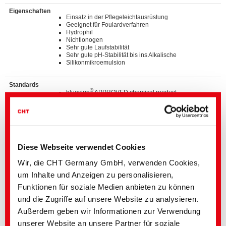
Eigenschaften
Einsatz in der Pflegeleichtausrüstung
Geeignet für Foulardverfahren
Hydrophil
Nichtionogen
Sehr gute Laufstabilität
Sehr gute pH-Stabilität bis ins Alkalische
Silikonmikroemulsion
Standards
®
bluesign
APPROVED chemical product
GOTS approved input (colorant/textile auxiliary) by
ECOCERT GREENLIFE
ZDHC MRSL v3.1 Conformance Level 3
Suitable for application on textile articles intended to
®
fulfil the requirements of the OEKO-TEX
STANDARD
100 product class I - IV
Diese Webseite verwendet Cookies
Listed on “The List by INDITEX” with AA
TM
C2C Certified Material Health Certificate
at the
Wir, die CHT Germany GmbH, verwenden Cookies,
Bronce level
um Inhalte und Anzeigen zu personalisieren,
Funktionen für soziale Medien anbieten zu können
Details und Downloads von Listen
und die Zugriffe auf unsere Website zu analysieren.
Außerdem geben wir Informationen zur Verwendung
unserer Website an unsere Partner für soziale
Kontaktieren Sie bitte den hier angegebenen Fachbereich oder