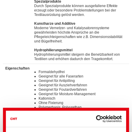
Spezialprodukte
Durch Spezialprodukte können ausgefallene Effekte
erzeugt oder besondere Problemstellungen bei der
Textilausrüstung gelöst werden.
Kunstharze und Additive
Moderne Vernetzer- und Katalysatorensysteme
gewährleisten höchste Ansprüche an die
Pflegeleichteigenschaften wie z.B. Dimensionsstabilität
und Bügelfreiheit.
Hydrophilierungsmittel
Hydrophilierungsmittel steigern die Benetzbarkeit von
Textilien und erhöhen dadurch den Tragekomfort.
Eigenschaften
Formaldehydfrei
Geeignet für alle Faserarten
Geeignet für Antipilling
Geeignet für Ausziehverfahren
Geeignet für Foulardverfahren
Geeignet für Moisture-Management
Kationisch
Ohne Fixierung
Polymerbasis: Polyurethan
Verbessert die Scheuerfestigkeit
Verbesserter Tragekomfort
Standards