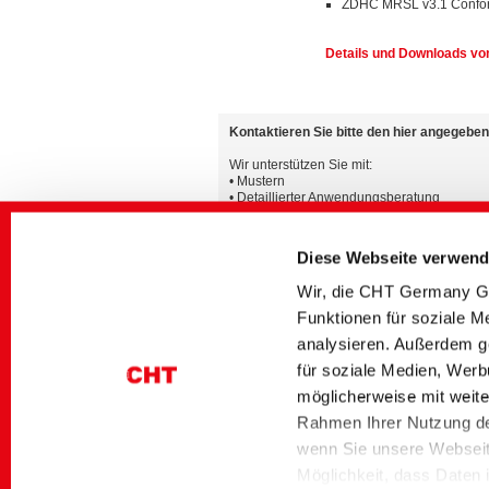
ZDHC MRSL v3.1 Confor
Details und Downloads von
Kontaktieren Sie bitte den hier angegebe
Wir unterstützen Sie mit:
• Mustern
• Detaillierter Anwendungsberatung
• Auskünften zur weltweiten Verfügbarkeit 
Zusätzliche Informationen finden Sie auch 
Diese Webseite verwend
Wir, die CHT Germany Gm
Die Verfügbarkeit der Produkte kann lande
Funktionen für soziale M
analysieren. Außerdem g
für soziale Medien, Werb
Downloads
möglicherweise mit weite
Rahmen Ihrer Nutzung de
Nach Anmeldung im Bereich „myCHT“ erhalten Sie
verschiedenen Sprachen.
wenn Sie unsere Webseite
Nach erfolgter Berechtigung werden ihnen auc
Möglichkeit, dass Daten