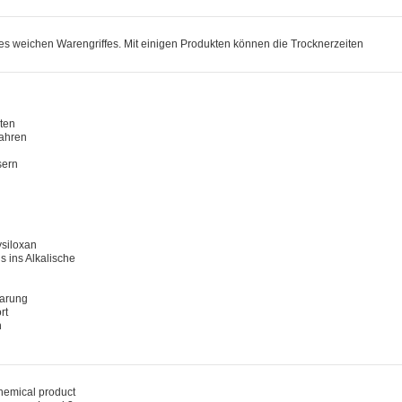
ines weichen Warengriffes. Mit einigen Produkten können die Trocknerzeiten
rten
fahren
sern
ysiloxan
is ins Alkalische
parung
rt
n
mical product