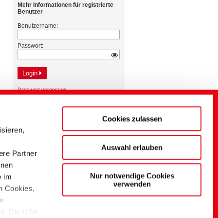
Cookies zulassen
sieren,
Auswahl erlauben
ere Partner
onen
Nur notwendige Cookies
e im
verwenden
n Cookies,
ie
en. Die USA