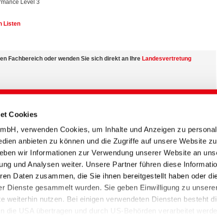
mance Level 3
 Listen
nen Fachbereich oder wenden Sie sich direkt an Ihre
Landesvertretung
und zu landesspezifischen Produktvariationen
im
Mediencenter
et Cookies
bH, verwenden Cookies, um Inhalte und Anzeigen zu personali
sspezifisch variieren.
edien anbieten zu können und die Zugriffe auf unsere Website zu
eben wir Informationen zur Verwendung unserer Website an uns
ung und Analysen weiter. Unsere Partner führen diese Informati
ren Daten zusammen, die Sie ihnen bereitgestellt haben oder di
r Dienste gesammelt wurden. Sie geben Einwilligung zu unsere
 hier Zugriff auf die technischen Merkblätter und Farbstoffprofile in
 weiterhin nutzen. Bei einigen verwendeten Diensten besteht d
h produktbezogene Sicherheitsdatenblätter angezeigt.
 in die USA übertragen und durch US-Behörden verarbeitet werd