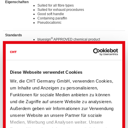
Eigenschaften
Suited for all fibre types
Suited for exhaust procedures
Good soft handle
Containing paraffin
Pseudocationic
Standards
®
bluesign
APPROVED chemical product
GOTS approved input (colorant/textile auxiliary) by
ECOCERT GREENLIFE
ZDHC MRSL v3.1 Conformance Level 3
Suitable for application on textile articles intended to
®
fulfil the requirements of the OEKO-TEX
STANDARD
100 product class I-IV
Listed on “The List by INDITEX” with AA
Diese Webseite verwendet Cookies
Wir, die CHT Germany GmbH, verwenden Cookies,
Details und Downloads von Listen
um Inhalte und Anzeigen zu personalisieren,
Funktionen für soziale Medien anbieten zu können
und die Zugriffe auf unsere Website zu analysieren.
Kontaktieren Sie bitte den hier angegebenen Fachbereich oder
Außerdem geben wir Informationen zur Verwendung
wenden Sie sich direkt an Ihre
Landesvertretung
unserer Website an unsere Partner für soziale
Wir unterstützen Sie mit:
• Mustern
Medien, Werbung und Analysen weiter. Unsere
• Detaillierter Anwendungsberatung