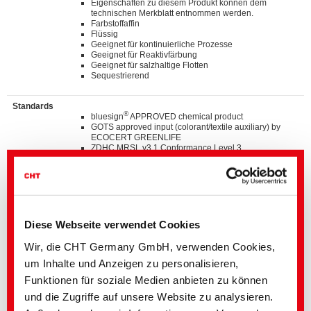
Eigenschaften zu diesem Produkt können dem
technischen Merkblatt entnommen werden.
Farbstoffaffin
Flüssig
Geeignet für kontinuierliche Prozesse
Geeignet für Reaktivfärbung
Geeignet für salzhaltige Flotten
Sequestrierend
Standards
®
bluesign
APPROVED chemical product
GOTS approved input (colorant/textile auxiliary) by
ECOCERT GREENLIFE
ZDHC MRSL v3.1 Conformance Level 3
Suitable for application on textile articles intended to
®
fulfil the requirements of the OEKO-TEX
STANDARD
100 product class I-IV
TM
C2C Certified Material Health Certificate
at the Silver
level
Diese Webseite verwendet Cookies
Details und Downloads von Listen
Wir, die CHT Germany GmbH, verwenden Cookies,
um Inhalte und Anzeigen zu personalisieren,
Funktionen für soziale Medien anbieten zu können
Kontaktieren Sie bitte den hier angegebenen Fachbereich oder
und die Zugriffe auf unsere Website zu analysieren.
wenden Sie sich direkt an Ihre
Landesvertretung