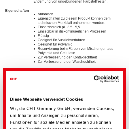
Entfernung von ungebundenen Farbstoffresten.
Eigenschaften
Anionisch
Eigenschaften zu diesem Produkt können dem
technischen Merkblatt entnommen werden.
Einsatzbereich pH 3,5 - 5,5
Einsetzbar in diskontinuierlichen Prozessen
Flüssig
Geeignet für Ausziehverfahren
Geeignet für Polyamid
Reservierung beim Färben von Mischungen aus
Polyamid und Cellulose
Zur Verbesserung der Kontaktechtheit
Zur Verbesserung der Waschechtheit
Standards
®
bluesign
APPROVED chemical product
ZDHC MRSL v3.1 Conformance Level 3
Suitable for application on textile articles intended to
®
fulfil the requirements of the OEKO-TEX
STANDARD
100 product class I - IV
Diese Webseite verwendet Cookies
Wir, die CHT Germany GmbH, verwenden Cookies,
Details und Downloads von Listen
um Inhalte und Anzeigen zu personalisieren,
Funktionen für soziale Medien anbieten zu können
und die Zugriffe auf unsere Website zu analysieren.