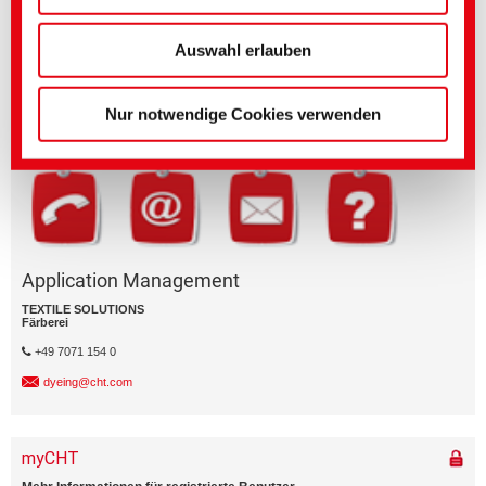
unserer
Datenschutzerklärung
vornehmen.
Fragen zu Produktmerkmalen oder zur Anwendung?
(Impressum)
Auswahl erlauben
Senden Sie eine E-Mail an den betreffenden Geschäftsbereich.
Geschäftsbereich
Nur notwendige Cookies verwenden
Application Management
TEXTILE SOLUTIONS
Färberei
+49 7071 154 0
dyeing@cht.com