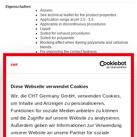
Eigenschaften
Anionic
See technical leaflet for the product properties.
Application range at pH 3.5 - 5.5
Applicable in discontinuous procedures
Liquid
Suited for exhaust procedures
Suited for polyamide
Blocking effect when dyeing polyamide and cellulose
blends
For improving the contact fastness
For improving the washfastness
Standards
®
bluesign
APPROVED chemical product
ZDHC MRSL v3.1 Conformance Level 3
Suitable for application on textile articles intended to
Diese Webseite verwendet Cookies
®
fulfil the requirements of the OEKO-TEX
STANDARD
100 product class I - IV
Wir, die CHT Germany GmbH, verwenden Cookies,
um Inhalte und Anzeigen zu personalisieren,
Details und Downloads von Listen
Funktionen für soziale Medien anbieten zu können
und die Zugriffe auf unsere Website zu analysieren.
Außerdem geben wir Informationen zur Verwendung
Kontaktieren Sie bitte den hier angegebenen Fachbereich oder
unserer Website an unsere Partner für soziale
wenden Sie sich direkt an Ihre
Landesvertretung