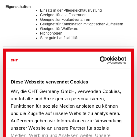
Eigenschaften
Einsatz in der Pflegeleichtausrüstung
Geeignet für alle Faserarten
Geeignet für Foulardverfahren
Geeignet für Kombination mit optischen Aufhellern
Geeignet für Weißware
Nichtionogen
Sehr gute Laufstabilität
Standards
®
bluesign
APPROVED chemical product
GOTS approved input (colorant/textile auxiliary) by
ECOCERT GREENLIFE
ZDHC MRSL v3.1 Conformance Level 3
Suitable for application on textile articles intended to
®
fulfil the requirements of the OEKO-TEX
STANDARD
Diese Webseite verwendet Cookies
100 product class I-IV
Wir, die CHT Germany GmbH, verwenden Cookies,
um Inhalte und Anzeigen zu personalisieren,
Details und Downloads von Listen
Funktionen für soziale Medien anbieten zu können
und die Zugriffe auf unsere Website zu analysieren.
Außerdem geben wir Informationen zur Verwendung
Kontaktieren Sie bitte den hier angegebenen Fachbereich oder
wenden Sie sich direkt an Ihre
Landesvertretung
unserer Website an unsere Partner für soziale
Wir unterstützen Sie mit:
Medien, Werbung und Analysen weiter. Unsere