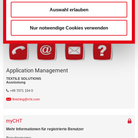
unserer
Datenschutzerklärung
vornehmen.
Fragen zu Produktmerkmalen oder zur Anwendung?
Senden Sie eine E-Mail an den betreffenden Geschäftsbereich.
(Impressum)
Auswahl erlauben
Geschäftsbereich
Nur notwendige Cookies verwenden
Application Management
TEXTILE SOLUTIONS
Ausrüstung
+49 7071 154 0
finishing@cht.com