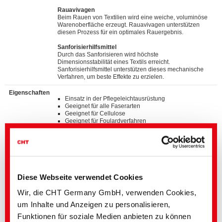
Rauavivagen
Beim Rauen von Textilien wird eine weiche, voluminöse
Warenoberfläche erzeugt. Rauavivagen unterstützen
diesen Prozess für ein optimales Rauergebnis.
Sanforisierhilfsmittel
Durch das Sanforisieren wird höchste
Dimensionsstabilität eines Textils erreicht.
Sanforisierhilfsmittel unterstützen dieses mechanische
Verfahren, um beste Effekte zu erzielen.
Eigenschaften
Einsatz in der Pflegeleichtausrüstung
Geeignet für alle Faserarten
Geeignet für Cellulose
Geeignet für Foulardverfahren
Geeignet für Weißware
Nichtionogen
Optimierung der Vernähbarkeit
Weichmacher
Standards
Diese Webseite verwendet Cookies
®
bluesign
APPROVED chemical product
GOTS approved input (colorant/textile auxiliary) by
Wir, die CHT Germany GmbH, verwenden Cookies,
ECOCERT GREENLIFE
ZDHC MRSL v3.1 Conformance Level 3
um Inhalte und Anzeigen zu personalisieren,
Suitable for application on textile articles intended to
Funktionen für soziale Medien anbieten zu können
®
fulfil the requirements of the OEKO-TEX
STANDARD