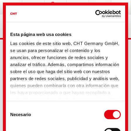
Esta página web usa cookies
Las cookies de este sitio web, CHT Germany GmbH,
se usan para personalizar el contenido y los
anuncios, ofrecer funciones de redes sociales y
analizar el tráfico. Además, compartimos información
sobre el uso que haga del sitio web con nuestros
partners de redes sociales, publicidad y análisis web,
Busqueda avanzada
quienes pueden combinarla con otra información que
les haya proporcionado o que hayan recopilado a
partir del uso que haya hecho de sus servicios. Usted
Tu selección
acepta nuestras cookies si continúa utilizando
Selección
nuestro sitio web. Con algunos de los servicios
Necesario
de
utilizados, existe la posibilidad de que los datos se
Dyes and Pigments
consentimiento
transfieran a los Estados Unidos y sean tratados por