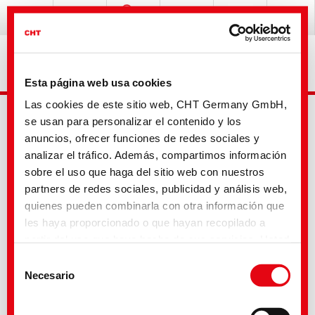
Esta página web usa cookies
Las cookies de este sitio web, CHT Germany GmbH,
se usan para personalizar el contenido y los
anuncios, ofrecer funciones de redes sociales y
analizar el tráfico. Además, compartimos información
sobre el uso que haga del sitio web con nuestros
partners de redes sociales, publicidad y análisis web,
Busqueda avanzada
quienes pueden combinarla con otra información que
les haya proporcionado o que hayan recopilado a
partir del uso que haya hecho de sus servicios. Usted
Tu selección
acepta nuestras cookies si continúa utilizando
Selección
nuestro sitio web. Con algunos de los servicios
Necesario
de
utilizados, existe la posibilidad de que los datos se
consentimiento
transfieran a los Estados Unidos y sean tratados por