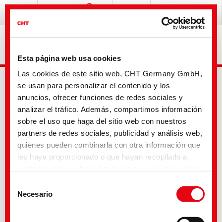
Esta página web usa cookies
Las cookies de este sitio web, CHT Germany GmbH,
se usan para personalizar el contenido y los
anuncios, ofrecer funciones de redes sociales y
analizar el tráfico. Además, compartimos información
sobre el uso que haga del sitio web con nuestros
partners de redes sociales, publicidad y análisis web,
Busqueda avanzada
quienes pueden combinarla con otra información que
les haya proporcionado o que hayan recopilado a
partir del uso que haya hecho de sus servicios. Usted
Tu selección
acepta nuestras cookies si continúa utilizando
Selección
nuestro sitio web. Con algunos de los servicios
Necesario
de
utilizados, existe la posibilidad de que los datos se
consentimiento
transfieran a los Estados Unidos y sean tratados por