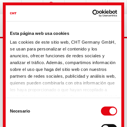
Esta página web usa cookies
Las cookies de este sitio web, CHT Germany GmbH,
se usan para personalizar el contenido y los
anuncios, ofrecer funciones de redes sociales y
analizar el tráfico. Además, compartimos información
sobre el uso que haga del sitio web con nuestros
partners de redes sociales, publicidad y análisis web,
Busqueda avanzada
quienes pueden combinarla con otra información que
les haya proporcionado o que hayan recopilado a
partir del uso que haya hecho de sus servicios. Usted
Tu selección
acepta nuestras cookies si continúa utilizando
Selección
nuestro sitio web. Con algunos de los servicios
Necesario
de
utilizados, existe la posibilidad de que los datos se
consentimiento
transfieran a los Estados Unidos y sean tratados por