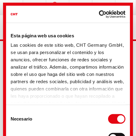
Esta página web usa cookies
Las cookies de este sitio web, CHT Germany GmbH,
se usan para personalizar el contenido y los
anuncios, ofrecer funciones de redes sociales y
analizar el tráfico. Además, compartimos información
sobre el uso que haga del sitio web con nuestros
partners de redes sociales, publicidad y análisis web,
Busqueda avanzada
quienes pueden combinarla con otra información que
les haya proporcionado o que hayan recopilado a
partir del uso que haya hecho de sus servicios. Usted
Tu selección
acepta nuestras cookies si continúa utilizando
Selección
nuestro sitio web. Con algunos de los servicios
Necesario
de
utilizados, existe la posibilidad de que los datos se
consentimiento
transfieran a los Estados Unidos y sean tratados por