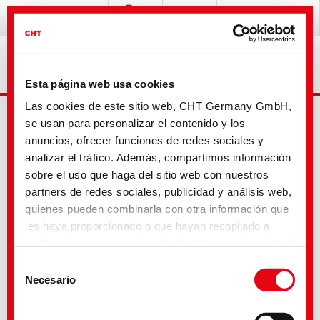
Esta página web usa cookies
Las cookies de este sitio web, CHT Germany GmbH,
se usan para personalizar el contenido y los
anuncios, ofrecer funciones de redes sociales y
analizar el tráfico. Además, compartimos información
sobre el uso que haga del sitio web con nuestros
partners de redes sociales, publicidad y análisis web,
Busqueda avanzada
quienes pueden combinarla con otra información que
les haya proporcionado o que hayan recopilado a
partir del uso que haya hecho de sus servicios. Usted
Tu selección
acepta nuestras cookies si continúa utilizando
Selección
nuestro sitio web. Con algunos de los servicios
Necesario
de
utilizados, existe la posibilidad de que los datos se
consentimiento
transfieran a los Estados Unidos y sean tratados por