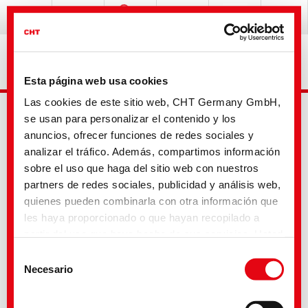
Esta página web usa cookies
Las cookies de este sitio web, CHT Germany GmbH,
se usan para personalizar el contenido y los
anuncios, ofrecer funciones de redes sociales y
analizar el tráfico. Además, compartimos información
sobre el uso que haga del sitio web con nuestros
partners de redes sociales, publicidad y análisis web,
Busqueda avanzada
quienes pueden combinarla con otra información que
les haya proporcionado o que hayan recopilado a
partir del uso que haya hecho de sus servicios. Usted
Tu selección
acepta nuestras cookies si continúa utilizando
Selección
nuestro sitio web. Con algunos de los servicios
Necesario
de
utilizados, existe la posibilidad de que los datos se
consentimiento
transfieran a los Estados Unidos y sean tratados por