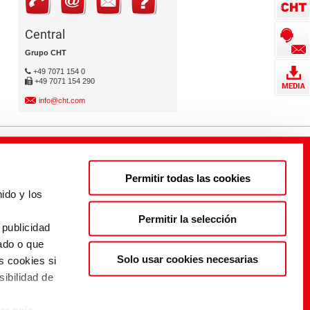
Central
Grupo CHT
+49 7071 154 0
+49 7071 154 290
info@cht.com
Permitir todas las cookies
ido y los
s
Permitir la selección
 publicidad
ado o que
Solo usar cookies necesarias
s cookies si
sibilidad de