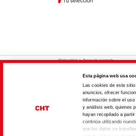
Tu selección
Página inicial
Busqueda avanzada
Esta página web usa co
Contacto
Impresión
Privacidad
Las cookies de este sit
anuncios, ofrecer funcio
información sobre el uso
y análisis web, quienes 
hayan recopilado a parti
continúa utilizando nuestr
que los datos se transfi