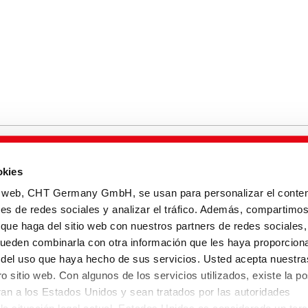
okies
Mapa de la web
io web, CHT Germany GmbH, se usan para personalizar el conten
nes de redes sociales y analizar el tráfico. Además, compartimo
 que haga del sitio web con nuestros partners de redes sociales,
pueden combinarla con otra información que les haya proporcion
r del uso que haya hecho de sus servicios. Usted acepta nuestra
o sitio web. Con algunos de los servicios utilizados, existe la po
eran a los Estados Unidos y sean tratados por las autoridades