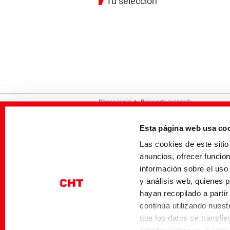
Tu selección
Página inicial
Busqueda avanzada
Esta página web usa co
Contacto
Impresión
Privacidad
Las cookies de este sit
anuncios, ofrecer funcio
información sobre el uso
y análisis web, quienes 
hayan recopilado a parti
continúa utilizando nuestr
que los datos se transfi