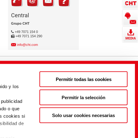
Central
Grupo CHT
+49 7071 154 0
+49 7071 154 290
info@cht.com
Permitir todas las cookies
ido y los
s
Permitir la selección
 publicidad
ado o que
Solo usar cookies necesarias
s cookies si
sibilidad de