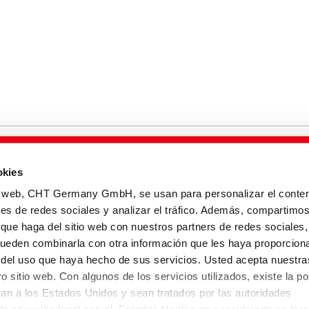
okies
Mapa de la web
io web, CHT Germany GmbH, se usan para personalizar el conten
nes de redes sociales y analizar el tráfico. Además, compartimo
 que haga del sitio web con nuestros partners de redes sociales,
pueden combinarla con otra información que les haya proporcion
r del uso que haya hecho de sus servicios. Usted acepta nuestra
o sitio web. Con algunos de los servicios utilizados, existe la po
eran a los Estados Unidos y sean tratados por las autoridades